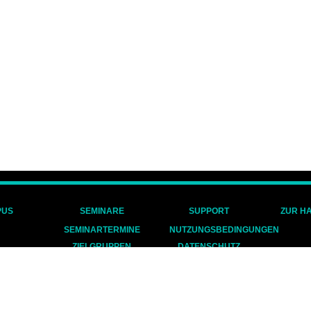
PUS
SEMINARE
SUPPORT
ZUR H
SEMINARTERMINE
NUTZUNGSBEDINGUNGEN
ZIELGRUPPEN
DATENSCHUTZ
IMPRESSUM
COOKIES
AGB