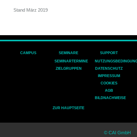
Stand März 2019
CAMPUS
SEMINARE
SUPPORT
SEMINARTERMINE
NUTZUNGSBEDINGUN
ZIELGRUPPEN
DATENSCHUTZ
IMPRESSUM
COOKIES
AGB
BILDNACHWEISE
ZUR HAUPTSEITE
© CAI GmbH