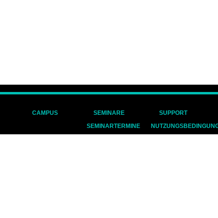
CAMPUS
SEMINARE
SUPPORT
SEMINARTERMINE
NUTZUNGSBEDINGUN
ZIELGRUPPEN
DATENSCHUTZ
IMPRESSUM
COOKIES
AGB
BILDNACHWEISE
ZUR HAUPTSEITE