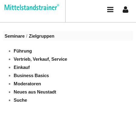
Zum Inhalt wechseln
Seminare
/
Zielgruppen
Zielgruppen
Seminare
/
Zielgruppen
Führung
Vertrieb, Verkauf, Service
Einkauf
Business Basics
Moderatoren
Neues aus Neustadt
Suche