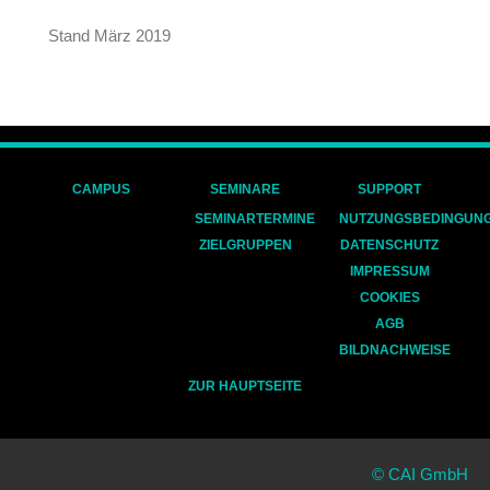
Stand März 2019
CAMPUS
SEMINARE
SUPPORT
SEMINARTERMINE
NUTZUNGSBEDINGUN
ZIELGRUPPEN
DATENSCHUTZ
IMPRESSUM
COOKIES
AGB
BILDNACHWEISE
ZUR HAUPTSEITE
© CAI GmbH