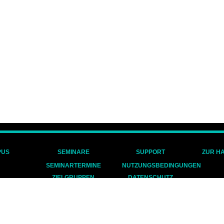
PUS
SEMINARE
SUPPORT
ZUR H
SEMINARTERMINE
NUTZUNGSBEDINGUNGEN
ZIELGRUPPEN
DATENSCHUTZ
IMPRESSUM
COOKIES
AGB