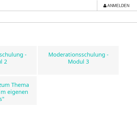
ANMELDEN
schulung -
Moderationsschulung -
l 2
Modul 3
l zum Thema
im eigenen
s"