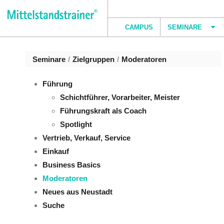
Zum Inhalt wechseln
Seminare
/
Zielgruppen
/
Moderatoren
CAMPUS
SEMINARE
Moderatoren
Seminare
/
Zielgruppen
/
Moderatoren
Führung
Schichtführer, Vorarbeiter, Meister
Führungskraft als Coach
Spotlight
Vertrieb, Verkauf, Service
Einkauf
Business Basics
Moderatoren
Neues aus Neustadt
Suche